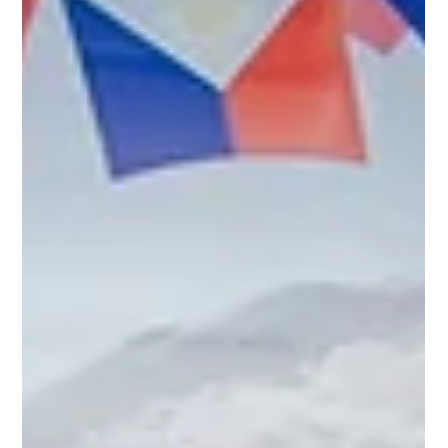
Allison Hingley
4 jul
2 min de lectura
Celebrando a los veteranos de Saint Ann
En honor al 250.º aniversario de la independencia de los Estados Unidos, la
parroquia de Santa Ana reconoce a los veteranos y a los miembros de las
fuerzas armadas de nuestra comunidad parroquial. Damos gracias por su
valentía, sacrificio y servicio, y oramos por nuestra nación, por todos los que
sirven, por nuestros veteranos y por sus familias.