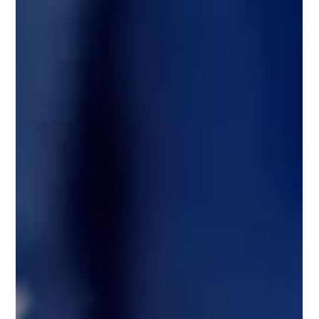
Octogenario
Tras perder a su esposa, con quien compartió 63 años de matrimonio,
Roger encontró un nuevo propósito, amistad y familia al hacer voluntariado
en el banco de alimentos de St. Ann. Hoy, a sus 89 años, ayuda a atender a
más de 300 vecinos del condado de Johnston cada semana. ¡Descubra
cómo servir a los demás en Saint Ann puede darle un nuevo sentido a su
vida!