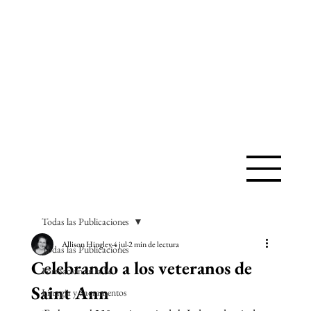
IGLESIA
CATÓLICA
DE SANTA
ANA
Todas las Publicaciones
Allison Hingley
4 jul
2 min de lectura
Todas las Publicaciones
Celebrando a los veteranos de
Formación en la Fe
Saint Ann
Liturgia y Sacramentos