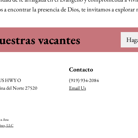
tros a encontrar la presencia de Dios, te invitamos a explorar
uestras vacantes
Haga
Contacto
BUS HWY O
(919) 934-2084
ina del Norte 27520
Email Us
nta Ana
ises, LLC