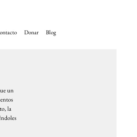
SANTA ANA
ontacto
Donar
Blog
que un
ientos
o, la
éndoles