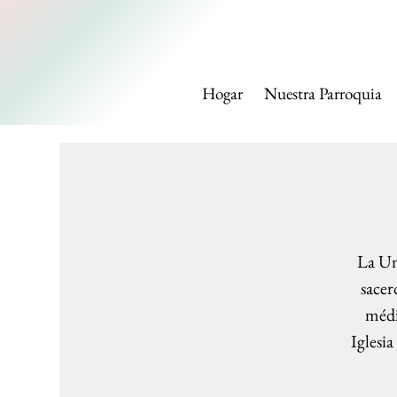
IGLESI
Hogar
Nuestra Parroquia
La Un
sacer
médi
Iglesi