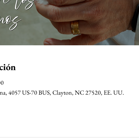
ción
00
a Ana, 4057 US-70 BUS, Clayton, NC 27520, EE. UU.