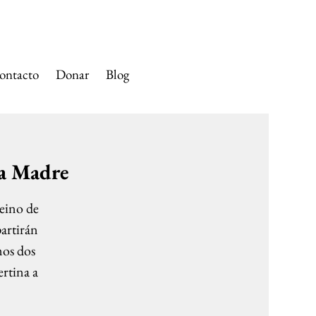
SANTA ANA
ontacto
Donar
Blog
ma Madre
reino de
partirán
mos dos
ertina a