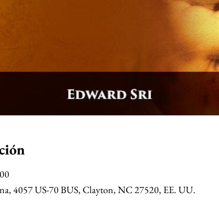
ción
:00
a Ana, 4057 US-70 BUS, Clayton, NC 27520, EE. UU.