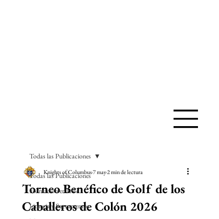
IGLESIA
CATÓLICA
DE SANTA
ANA
Todas las Publicaciones
Knights of Columbus
7 may
2 min de lectura
Todas las Publicaciones
Torneo Benéfico de Golf de los
Formación en la Fe
Caballeros de Colón 2026
Liturgia y Sacramentos